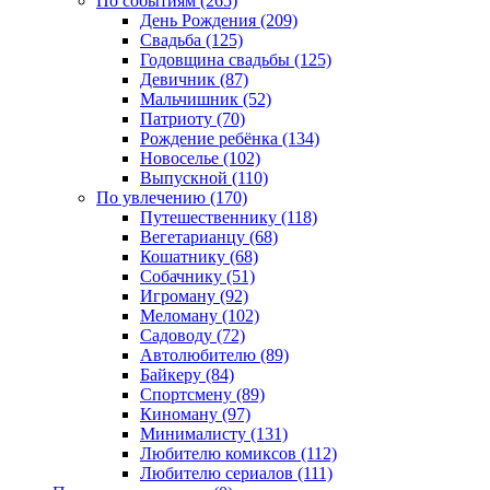
По событиям (265)
День Рождения (209)
Свадьба (125)
Годовщина свадьбы (125)
Девичник (87)
Мальчишник (52)
Патриоту (70)
Рождение ребёнка (134)
Новоселье (102)
Выпускной (110)
По увлечению (170)
Путешественнику (118)
Вегетарианцу (68)
Кошатнику (68)
Собачнику (51)
Игроману (92)
Меломану (102)
Садоводу (72)
Автолюбителю (89)
Байкеру (84)
Спортсмену (89)
Киноману (97)
Минималисту (131)
Любителю комиксов (112)
Любителю сериалов (111)