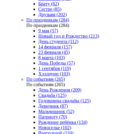
Брату (62)
Сестре (85)
Друзьям (202)
По праздникам (284)
По праздникам (284)
9 мая (57)
Новый год и Рождество (213)
День студента (112)
14 февраля (157)
23 февраля (45)
8 марта (103)
День Победы (57)
1 сентября (119)
Хэллоуин (103)
По событиям (265)
По событиям (265)
День Рождения (209)
Свадьба (125)
Годовщина свадьбы (125)
Девичник (87)
Мальчишник (52)
Патриоту (70)
Рождение ребёнка (134)
Новоселье (102)
Выпускной (110)