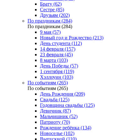
Брату (62)
Сестре (85)
Друзьям (202)
По праздникам (284)
По праздникам (284)
9 мая (57)
Новый год и Рождество (213)
День студента (112)
14 февраля (157)
23 февраля (45)
8 марта (103)
День Победы (57)
1 сентября (119)
Хэллоуин (103)
По событиям (265)
По событиям (265)
День Рождения (209)
Свадьба (125)
Годовщина свадьбы (125)
Девичник (87)
Мальчишник (52)
Патриоту (70)
Рождение ребёнка (134)
Новоселье (102)
Выпускной (110)