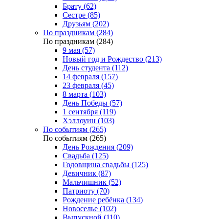
Брату (62)
Сестре (85)
Друзьям (202)
По праздникам (284)
По праздникам (284)
9 мая (57)
Новый год и Рождество (213)
День студента (112)
14 февраля (157)
23 февраля (45)
8 марта (103)
День Победы (57)
1 сентября (119)
Хэллоуин (103)
По событиям (265)
По событиям (265)
День Рождения (209)
Свадьба (125)
Годовщина свадьбы (125)
Девичник (87)
Мальчишник (52)
Патриоту (70)
Рождение ребёнка (134)
Новоселье (102)
Выпускной (110)