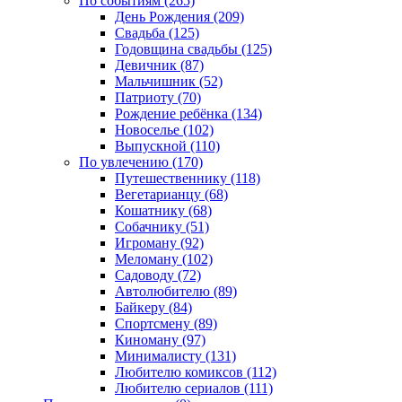
По событиям (265)
День Рождения (209)
Свадьба (125)
Годовщина свадьбы (125)
Девичник (87)
Мальчишник (52)
Патриоту (70)
Рождение ребёнка (134)
Новоселье (102)
Выпускной (110)
По увлечению (170)
Путешественнику (118)
Вегетарианцу (68)
Кошатнику (68)
Собачнику (51)
Игроману (92)
Меломану (102)
Садоводу (72)
Автолюбителю (89)
Байкеру (84)
Спортсмену (89)
Киноману (97)
Минималисту (131)
Любителю комиксов (112)
Любителю сериалов (111)