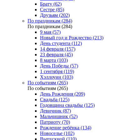
Брату (62)
Сестре (85)
Друзьям (202)
По праздникам (284)
По праздникам (284)
9 мая (57)
Новый год и Рождество (213)
День студента (112)
14 февраля (157)
23 февраля (45)
8 марта (103)
День Победы (57)
1 сентября (119)
Хэллоуин (103)
По событиям (265)
По событиям (265)
День Рождения (209)
Свадьба (125)
Годовщина свадьбы (125)
Девичник (87)
Мальчишник (52)
Патриоту (70)
Рождение ребёнка (134)
Новоселье (102)
Выпускной (110)