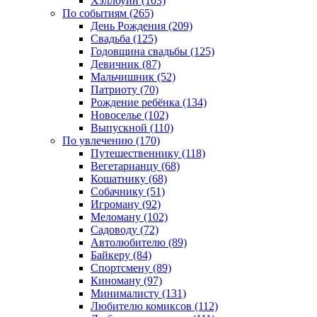
Хэллоуин (103)
По событиям (265)
День Рождения (209)
Свадьба (125)
Годовщина свадьбы (125)
Девичник (87)
Мальчишник (52)
Патриоту (70)
Рождение ребёнка (134)
Новоселье (102)
Выпускной (110)
По увлечению (170)
Путешественнику (118)
Вегетарианцу (68)
Кошатнику (68)
Собачнику (51)
Игроману (92)
Меломану (102)
Садоводу (72)
Автолюбителю (89)
Байкеру (84)
Спортсмену (89)
Киноману (97)
Минималисту (131)
Любителю комиксов (112)