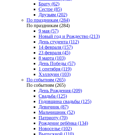
Брату (62)
Сестре (85)
Друзьям (202)
По праздникам (284)
По праздникам (284)
9 мая (57)
Новый год и Рождество (213)
День студента (112)
14 февраля (157)
23 февраля (45)
8 марта (103)
День Победы (57)
1 сентября (119)
Хэллоуин (103)
По событиям (265)
По событиям (265)
День Рождения (209)
Свадьба (125)
Годовщина свадьбы (125)
Девичник (87)
Мальчишник (52)
Патриоту (70)
Рождение ребёнка (134)
Новоселье (102)
Выпускной (110)