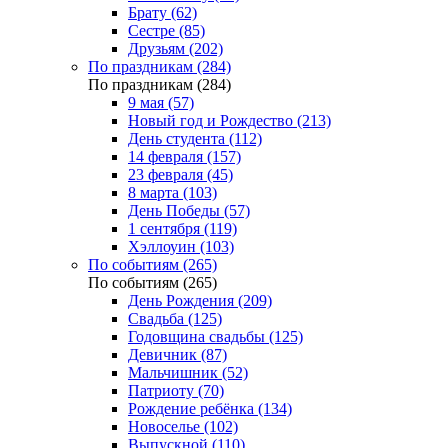
Брату (62)
Сестре (85)
Друзьям (202)
По праздникам (284)
По праздникам (284)
9 мая (57)
Новый год и Рождество (213)
День студента (112)
14 февраля (157)
23 февраля (45)
8 марта (103)
День Победы (57)
1 сентября (119)
Хэллоуин (103)
По событиям (265)
По событиям (265)
День Рождения (209)
Свадьба (125)
Годовщина свадьбы (125)
Девичник (87)
Мальчишник (52)
Патриоту (70)
Рождение ребёнка (134)
Новоселье (102)
Выпускной (110)