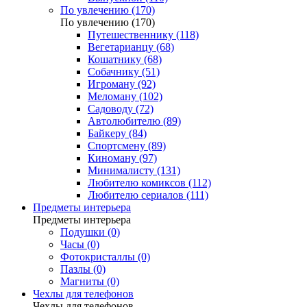
По увлечению (170)
По увлечению (170)
Путешественнику (118)
Вегетарианцу (68)
Кошатнику (68)
Собачнику (51)
Игроману (92)
Меломану (102)
Садоводу (72)
Автолюбителю (89)
Байкеру (84)
Спортсмену (89)
Киноману (97)
Минималисту (131)
Любителю комиксов (112)
Любителю сериалов (111)
Предметы интерьера
Предметы интерьера
Подушки (0)
Часы (0)
Фотокристаллы (0)
Пазлы (0)
Магниты (0)
Чехлы для телефонов
Чехлы для телефонов