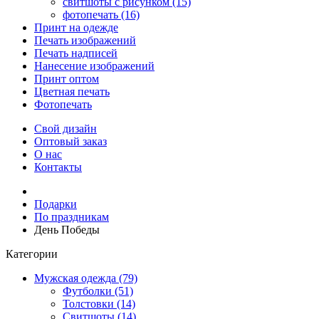
свитшоты с рисунком (15)
фотопечать (16)
Принт на одежде
Печать изображений
Печать надписей
Нанесение изображений
Принт оптом
Цветная печать
Фотопечать
Свой дизайн
Оптовый заказ
О нас
Контакты
Подарки
По праздникам
День Победы
Категории
Мужская одежда (79)
Футболки (51)
Толстовки (14)
Свитшоты (14)