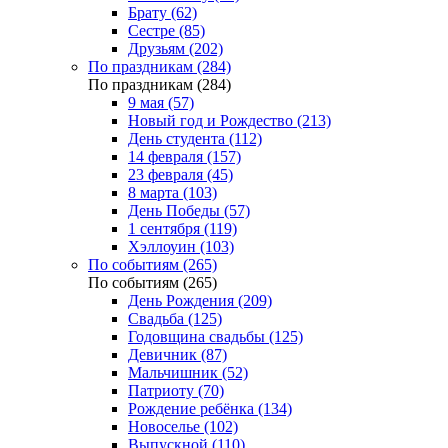
Брату (62)
Сестре (85)
Друзьям (202)
По праздникам (284)
По праздникам (284)
9 мая (57)
Новый год и Рождество (213)
День студента (112)
14 февраля (157)
23 февраля (45)
8 марта (103)
День Победы (57)
1 сентября (119)
Хэллоуин (103)
По событиям (265)
По событиям (265)
День Рождения (209)
Свадьба (125)
Годовщина свадьбы (125)
Девичник (87)
Мальчишник (52)
Патриоту (70)
Рождение ребёнка (134)
Новоселье (102)
Выпускной (110)