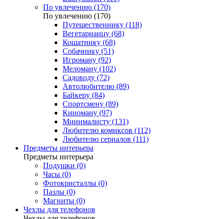
По увлечению (170)
По увлечению (170)
Путешественнику (118)
Вегетарианцу (68)
Кошатнику (68)
Собачнику (51)
Игроману (92)
Меломану (102)
Садоводу (72)
Автолюбителю (89)
Байкеру (84)
Спортсмену (89)
Киноману (97)
Минималисту (131)
Любителю комиксов (112)
Любителю сериалов (111)
Предметы интерьера
Предметы интерьера
Подушки (0)
Часы (0)
Фотокристаллы (0)
Пазлы (0)
Магниты (0)
Чехлы для телефонов
Чехлы для телефонов