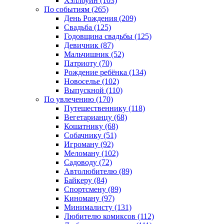
Хэллоуин (103)
По событиям (265)
День Рождения (209)
Свадьба (125)
Годовщина свадьбы (125)
Девичник (87)
Мальчишник (52)
Патриоту (70)
Рождение ребёнка (134)
Новоселье (102)
Выпускной (110)
По увлечению (170)
Путешественнику (118)
Вегетарианцу (68)
Кошатнику (68)
Собачнику (51)
Игроману (92)
Меломану (102)
Садоводу (72)
Автолюбителю (89)
Байкеру (84)
Спортсмену (89)
Киноману (97)
Минималисту (131)
Любителю комиксов (112)