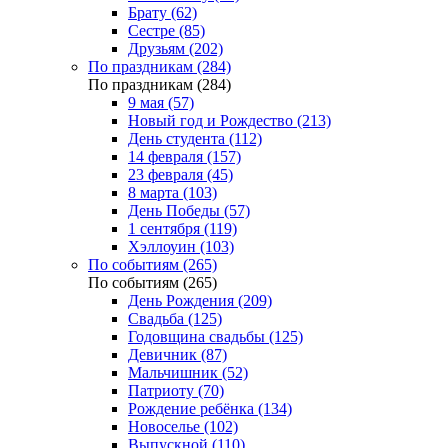
Брату (62)
Сестре (85)
Друзьям (202)
По праздникам (284)
По праздникам (284)
9 мая (57)
Новый год и Рождество (213)
День студента (112)
14 февраля (157)
23 февраля (45)
8 марта (103)
День Победы (57)
1 сентября (119)
Хэллоуин (103)
По событиям (265)
По событиям (265)
День Рождения (209)
Свадьба (125)
Годовщина свадьбы (125)
Девичник (87)
Мальчишник (52)
Патриоту (70)
Рождение ребёнка (134)
Новоселье (102)
Выпускной (110)