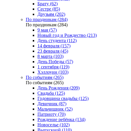
Брату (62)
Сестре (85)
Друзьям (202)
По праздникам (284)
По праздникам (284)
9 мая (57)
Новый год и Рождество (213)
День студента (112)
14 февраля (157)
23 февраля (45)
8 марта (103)
День Победы (57)
1 сентября (119)
Хэллоуин (103)
По событиям (265)
По событиям (265)
День Рождения (209)
Свадьба (125)
Годовщина свадьбы (125)
Девичник (87)
Мальчишник (52)
Патриоту (70)
Рождение ребёнка (134)
Новоселье (102)
Выпускной (110)