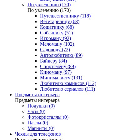
По увлечению (170)
По увлечению (170)
Путешественнику (118)
Вегетарианцу (68)
Кошатнику (68)
Собачнику (51)
Игроману (92)
Меломану (102)
Садоводу (72)
Автолюбителю (89)
Байкеру (84)
Спортсмену (89)
Киноману (97)
Минималисту (131)
Любителю комиксов (112)
Любителю сериалов (111)
Предметы интерьера
Предметы интерьера
Подушки (0)
Часы (0)
Фотокристаллы (0)
Пазлы (0)
Магниты (0)
Чехлы для телефонов
Чехлы для телефонов