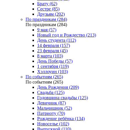
Брату (62)
Сестре (85)
Друзьям (202)
По праздникам (284)
По праздникам (284)
9 мая (57)
Новый год и Рождество (213)
День студента (112)
14 февраля (157)
23 февраля (45)
8 марта (103)
День Победы (57)
1 сентября (119)
Хэллоуин (103)
По событиям (265)
По событиям (265)
День Рождения (209)
Свадьба (125)
Годовщина свадьбы (125)
Девичник (87)
Мальчишник (52)
Патриоту (70)
Рождение ребёнка (134)
Новоселье (102)
Выпускной (110)