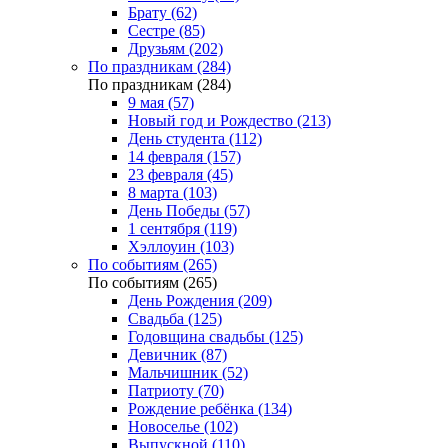
Брату (62)
Сестре (85)
Друзьям (202)
По праздникам (284)
По праздникам (284)
9 мая (57)
Новый год и Рождество (213)
День студента (112)
14 февраля (157)
23 февраля (45)
8 марта (103)
День Победы (57)
1 сентября (119)
Хэллоуин (103)
По событиям (265)
По событиям (265)
День Рождения (209)
Свадьба (125)
Годовщина свадьбы (125)
Девичник (87)
Мальчишник (52)
Патриоту (70)
Рождение ребёнка (134)
Новоселье (102)
Выпускной (110)