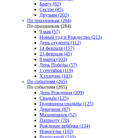
Брату (62)
Сестре (85)
Друзьям (202)
По праздникам (284)
По праздникам (284)
9 мая (57)
Новый год и Рождество (213)
День студента (112)
14 февраля (157)
23 февраля (45)
8 марта (103)
День Победы (57)
1 сентября (119)
Хэллоуин (103)
По событиям (265)
По событиям (265)
День Рождения (209)
Свадьба (125)
Годовщина свадьбы (125)
Девичник (87)
Мальчишник (52)
Патриоту (70)
Рождение ребёнка (134)
Новоселье (102)
Выпускной (110)