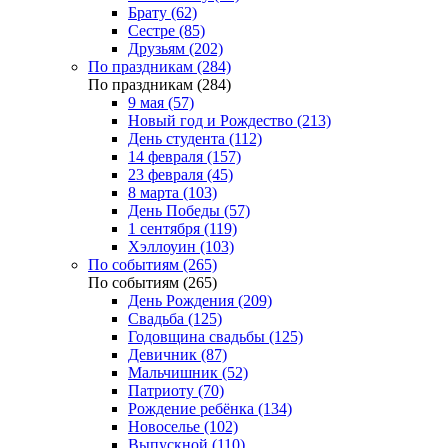
Брату (62)
Сестре (85)
Друзьям (202)
По праздникам (284)
По праздникам (284)
9 мая (57)
Новый год и Рождество (213)
День студента (112)
14 февраля (157)
23 февраля (45)
8 марта (103)
День Победы (57)
1 сентября (119)
Хэллоуин (103)
По событиям (265)
По событиям (265)
День Рождения (209)
Свадьба (125)
Годовщина свадьбы (125)
Девичник (87)
Мальчишник (52)
Патриоту (70)
Рождение ребёнка (134)
Новоселье (102)
Выпускной (110)