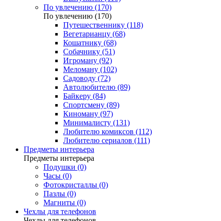
По увлечению (170)
По увлечению (170)
Путешественнику (118)
Вегетарианцу (68)
Кошатнику (68)
Собачнику (51)
Игроману (92)
Меломану (102)
Садоводу (72)
Автолюбителю (89)
Байкеру (84)
Спортсмену (89)
Киноману (97)
Минималисту (131)
Любителю комиксов (112)
Любителю сериалов (111)
Предметы интерьера
Предметы интерьера
Подушки (0)
Часы (0)
Фотокристаллы (0)
Пазлы (0)
Магниты (0)
Чехлы для телефонов
Чехлы для телефонов