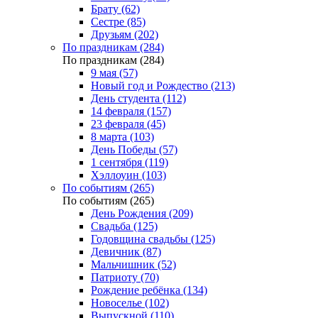
Брату (62)
Сестре (85)
Друзьям (202)
По праздникам (284)
По праздникам (284)
9 мая (57)
Новый год и Рождество (213)
День студента (112)
14 февраля (157)
23 февраля (45)
8 марта (103)
День Победы (57)
1 сентября (119)
Хэллоуин (103)
По событиям (265)
По событиям (265)
День Рождения (209)
Свадьба (125)
Годовщина свадьбы (125)
Девичник (87)
Мальчишник (52)
Патриоту (70)
Рождение ребёнка (134)
Новоселье (102)
Выпускной (110)