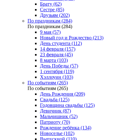
Брату (62)
Сестре (85)
Друзьям (202)
По праздникам (284)
По праздникам (284)
9 мая (57)
Новый год и Рождество (213)
День студента (112)
14 февраля (157)
23 февраля (45)
8 марта (103)
День Победы (57)
1 сентября (119)
Хэллоуин (103)
По событиям (265)
По событиям (265)
День Рождения (209)
Свадьба (125)
Годовщина свадьбы (125)
Девичник (87)
Мальчишник (52)
Патриоту (70)
Рождение ребёнка (134)
Новоселье (102)
Выпускной (110)