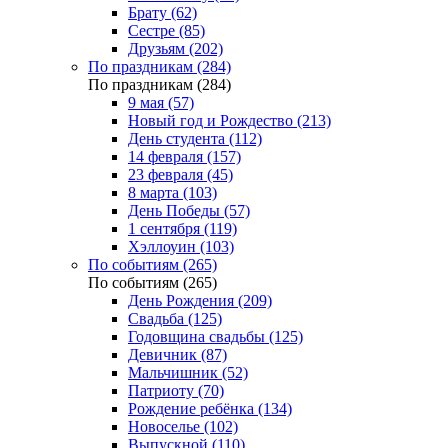
Брату (62)
Сестре (85)
Друзьям (202)
По праздникам (284)
По праздникам (284)
9 мая (57)
Новый год и Рождество (213)
День студента (112)
14 февраля (157)
23 февраля (45)
8 марта (103)
День Победы (57)
1 сентября (119)
Хэллоуин (103)
По событиям (265)
По событиям (265)
День Рождения (209)
Свадьба (125)
Годовщина свадьбы (125)
Девичник (87)
Мальчишник (52)
Патриоту (70)
Рождение ребёнка (134)
Новоселье (102)
Выпускной (110)