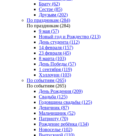
Брату (62)
Сестре (85)
Друзьям (202)
По праздникам (284)
По праздникам (284)
9 мая (57)
Новый год и Рождество (213)
День студента (112)
14 февраля (157)
23 февраля (45)
8 марта (103)
День Победы (57)
1 сентября (119)
Хэллоуин (103)
По событиям (265)
По событиям (265)
День Рождения (209)
Свадьба (125)
Годовщина свадьбы (125)
Девичник (87)
Мальчишник (52)
Патриоту (70)
Рождение ребёнка (134)
Новоселье (102)
Выпускной (110)