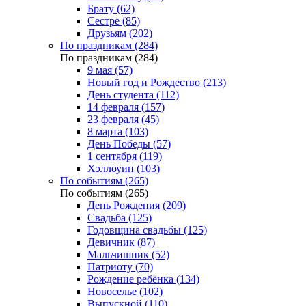
Брату (62)
Сестре (85)
Друзьям (202)
По праздникам (284)
По праздникам (284)
9 мая (57)
Новый год и Рождество (213)
День студента (112)
14 февраля (157)
23 февраля (45)
8 марта (103)
День Победы (57)
1 сентября (119)
Хэллоуин (103)
По событиям (265)
По событиям (265)
День Рождения (209)
Свадьба (125)
Годовщина свадьбы (125)
Девичник (87)
Мальчишник (52)
Патриоту (70)
Рождение ребёнка (134)
Новоселье (102)
Выпускной (110)