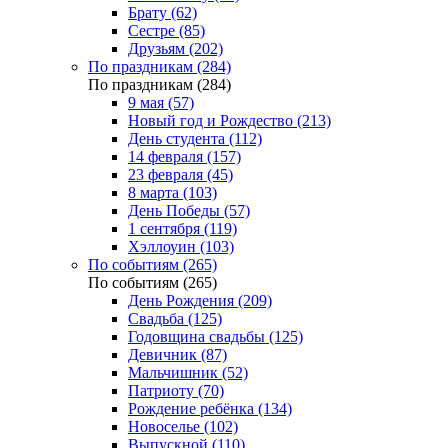
Брату (62)
Сестре (85)
Друзьям (202)
По праздникам (284)
По праздникам (284)
9 мая (57)
Новый год и Рождество (213)
День студента (112)
14 февраля (157)
23 февраля (45)
8 марта (103)
День Победы (57)
1 сентября (119)
Хэллоуин (103)
По событиям (265)
По событиям (265)
День Рождения (209)
Свадьба (125)
Годовщина свадьбы (125)
Девичник (87)
Мальчишник (52)
Патриоту (70)
Рождение ребёнка (134)
Новоселье (102)
Выпускной (110)