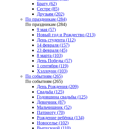
Брату (62)
Сестре (85)
Друзьям (202)
По праздникам (284)
По праздникам (284)
9 мая (57)
Новый год и Рождество (213)
День студента (112)
14 февраля (157)
23 февраля (45)
8 марта (103)
День Победы (57)
1 сентября (119)
Хэллоуин (103)
По событиям (265)
По событиям (265)
День Рождения (209)
Свадьба (125)
Годовщина свадьбы (125)
Девичник (87)
Мальчишник (52)
Патриоту (70)
Рождение ребёнка (134)
Новоселье (102)
Выпускной (110)