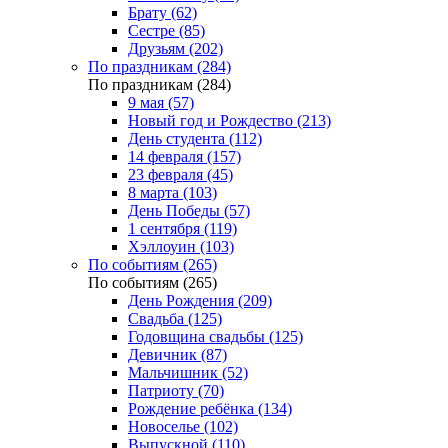
Брату (62)
Сестре (85)
Друзьям (202)
По праздникам (284)
По праздникам (284)
9 мая (57)
Новый год и Рождество (213)
День студента (112)
14 февраля (157)
23 февраля (45)
8 марта (103)
День Победы (57)
1 сентября (119)
Хэллоуин (103)
По событиям (265)
По событиям (265)
День Рождения (209)
Свадьба (125)
Годовщина свадьбы (125)
Девичник (87)
Мальчишник (52)
Патриоту (70)
Рождение ребёнка (134)
Новоселье (102)
Выпускной (110)