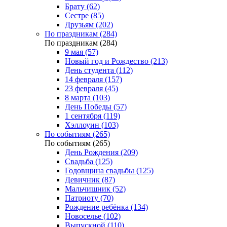
Брату (62)
Сестре (85)
Друзьям (202)
По праздникам (284)
По праздникам (284)
9 мая (57)
Новый год и Рождество (213)
День студента (112)
14 февраля (157)
23 февраля (45)
8 марта (103)
День Победы (57)
1 сентября (119)
Хэллоуин (103)
По событиям (265)
По событиям (265)
День Рождения (209)
Свадьба (125)
Годовщина свадьбы (125)
Девичник (87)
Мальчишник (52)
Патриоту (70)
Рождение ребёнка (134)
Новоселье (102)
Выпускной (110)