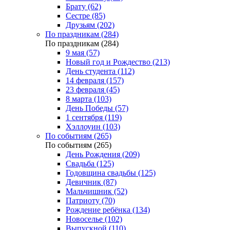
Брату (62)
Сестре (85)
Друзьям (202)
По праздникам (284)
По праздникам (284)
9 мая (57)
Новый год и Рождество (213)
День студента (112)
14 февраля (157)
23 февраля (45)
8 марта (103)
День Победы (57)
1 сентября (119)
Хэллоуин (103)
По событиям (265)
По событиям (265)
День Рождения (209)
Свадьба (125)
Годовщина свадьбы (125)
Девичник (87)
Мальчишник (52)
Патриоту (70)
Рождение ребёнка (134)
Новоселье (102)
Выпускной (110)