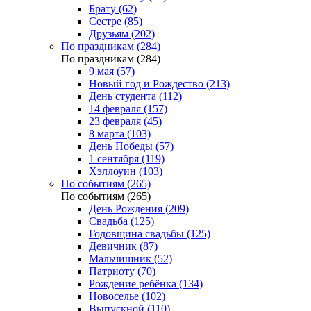
Брату (62)
Сестре (85)
Друзьям (202)
По праздникам (284)
По праздникам (284)
9 мая (57)
Новый год и Рождество (213)
День студента (112)
14 февраля (157)
23 февраля (45)
8 марта (103)
День Победы (57)
1 сентября (119)
Хэллоуин (103)
По событиям (265)
По событиям (265)
День Рождения (209)
Свадьба (125)
Годовщина свадьбы (125)
Девичник (87)
Мальчишник (52)
Патриоту (70)
Рождение ребёнка (134)
Новоселье (102)
Выпускной (110)