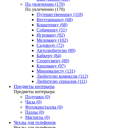
По увлечению (170)
По увлечению (170)
Путешественнику (118)
Вегетарианцу (68)
Кошатнику (68)
Собачнику (51)
Игроману (92)
Меломану (102)
Садоводу (72)
Автолюбителю (89)
Байкеру (84)
Спортсмену (89)
Киноману (97)
Минималисту (131)
Любителю комиксов (112)
Любителю сериалов (111)
Предметы интерьера
Предметы интерьера
Подушки (0)
Часы (0)
Фотокристаллы (0)
Пазлы (0)
Магниты (0)
Чехлы для телефонов
Чехлы для телефонов