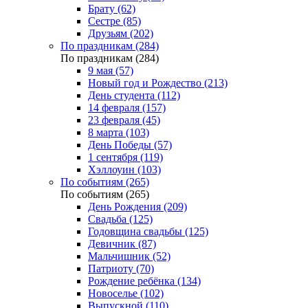
Брату (62)
Сестре (85)
Друзьям (202)
По праздникам (284)
По праздникам (284)
9 мая (57)
Новый год и Рождество (213)
День студента (112)
14 февраля (157)
23 февраля (45)
8 марта (103)
День Победы (57)
1 сентября (119)
Хэллоуин (103)
По событиям (265)
По событиям (265)
День Рождения (209)
Свадьба (125)
Годовщина свадьбы (125)
Девичник (87)
Мальчишник (52)
Патриоту (70)
Рождение ребёнка (134)
Новоселье (102)
Выпускной (110)