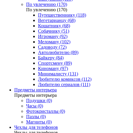
По увлечению (170)
По увлечению (170)
Путешественнику (118)
Вегетарианцу (68)
Кошатнику (68)
Собачнику (51)
Игроману (92)
Меломану (102)
Садоводу (72)
Автолюбителю (89)
Байкеру (84)
Спортсмену (89)
Киноману (97)
Минималисту (131)
Любителю комиксов (112)
Любителю сериалов (111)
Предметы интерьера
Предметы интерьера
Подушки (0)
Часы (0)
Фотокристаллы (0)
Пазлы (0)
Магниты (0)
Чехлы для телефонов
Чехлы для телефонов