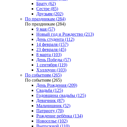
Брату (62)
Сестре (85)
Друзьям (202)
По праздникам (284)
По праздникам (284)
9 мая (57)
Новый год и Рождество (213)
День студента (112)
14 февраля (157)
23 февраля (45)
8 марта (103)
День Победы (57)
1 сентября (119)
Хэллоуин (103)
По событиям (265)
По событиям (265)
День Рождения (209)
Свадьба (125)
Годовщина свадьбы (125)
Девичник (87)
Мальчишник (52)
Патриоту (70)
Рождение ребёнка (134)
Новоселье (102)
Выпускной (110)