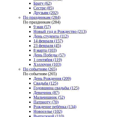
Брату (62)
Сестре (85)
Друзьям (202)
По праздникам (284)
По праздникам (284)
9 мая (57)
Новый год и Рождество (213)
День студента (112)
14 февраля (157)
23 февраля (45)
8 марта (103)
День Победы (57)
1 сентября (119)
Хэллоуин (103)
По событиям (265)
По событиям (265)
День Рождения (209)
Свадьба (125)
Годовщина свадьбы (125)
Девичник (87)
Мальчишник (52)
Патриоту (70)
Рождение ребёнка (134)
Новоселье (102)
Выпускной (110)