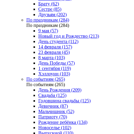
Брату (62)
Сестре (85)
Друзьям (202)
По праздникам (284)
По праздникам (284)
9 мая (57)
Новый год и Рождество (213)
День студента (112)
14 февраля (157)
23 февраля (45)
8 марта (103)
День Победы (57)
1 сентября (119)
Хэллоуин (103)
По событиям (265)
По событиям (265)
День Рождения (209)
Свадьба (125)
Годовщина свадьбы (125)
Девичник (87)
Мальчишник (52)
Патриоту (70)
Рождение ребёнка (134)
Новоселье (102)
Выпускной (110)