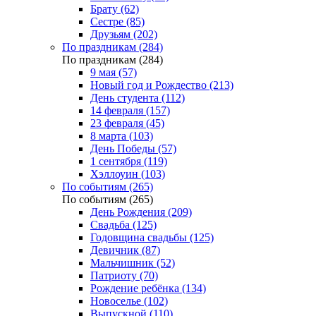
Брату (62)
Сестре (85)
Друзьям (202)
По праздникам (284)
По праздникам (284)
9 мая (57)
Новый год и Рождество (213)
День студента (112)
14 февраля (157)
23 февраля (45)
8 марта (103)
День Победы (57)
1 сентября (119)
Хэллоуин (103)
По событиям (265)
По событиям (265)
День Рождения (209)
Свадьба (125)
Годовщина свадьбы (125)
Девичник (87)
Мальчишник (52)
Патриоту (70)
Рождение ребёнка (134)
Новоселье (102)
Выпускной (110)