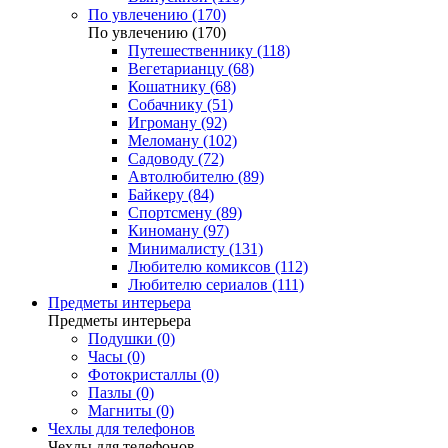
По увлечению (170)
По увлечению (170)
Путешественнику (118)
Вегетарианцу (68)
Кошатнику (68)
Собачнику (51)
Игроману (92)
Меломану (102)
Садоводу (72)
Автолюбителю (89)
Байкеру (84)
Спортсмену (89)
Киноману (97)
Минималисту (131)
Любителю комиксов (112)
Любителю сериалов (111)
Предметы интерьера
Предметы интерьера
Подушки (0)
Часы (0)
Фотокристаллы (0)
Пазлы (0)
Магниты (0)
Чехлы для телефонов
Чехлы для телефонов