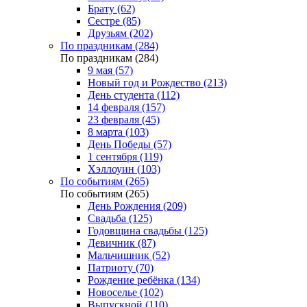
Брату (62)
Сестре (85)
Друзьям (202)
По праздникам (284)
По праздникам (284)
9 мая (57)
Новый год и Рождество (213)
День студента (112)
14 февраля (157)
23 февраля (45)
8 марта (103)
День Победы (57)
1 сентября (119)
Хэллоуин (103)
По событиям (265)
По событиям (265)
День Рождения (209)
Свадьба (125)
Годовщина свадьбы (125)
Девичник (87)
Мальчишник (52)
Патриоту (70)
Рождение ребёнка (134)
Новоселье (102)
Выпускной (110)