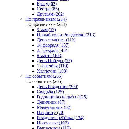
Брату (62)
Сестре (85)
Друзьям (202)
По праздникам (284)
По праздникам (284)
9 мая (57)
Новый год и Рождество (213)
День студента (112)
14 февраля (157)
23 февраля (45)
8 марта (103)
День Победы (57)
1 сентября (119)
Хэллоуин (103)
По событиям (265)
По событиям (265)
День Рождения (209)
Свадьба (125)
Годовщина свадьбы (125)
Девичник (87)
Мальчишник (52)
Патриоту (70)
Рождение ребёнка (134)
Новоселье (102)
Выпускной (110)