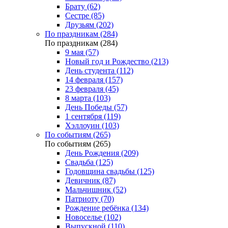
Брату (62)
Сестре (85)
Друзьям (202)
По праздникам (284)
По праздникам (284)
9 мая (57)
Новый год и Рождество (213)
День студента (112)
14 февраля (157)
23 февраля (45)
8 марта (103)
День Победы (57)
1 сентября (119)
Хэллоуин (103)
По событиям (265)
По событиям (265)
День Рождения (209)
Свадьба (125)
Годовщина свадьбы (125)
Девичник (87)
Мальчишник (52)
Патриоту (70)
Рождение ребёнка (134)
Новоселье (102)
Выпускной (110)