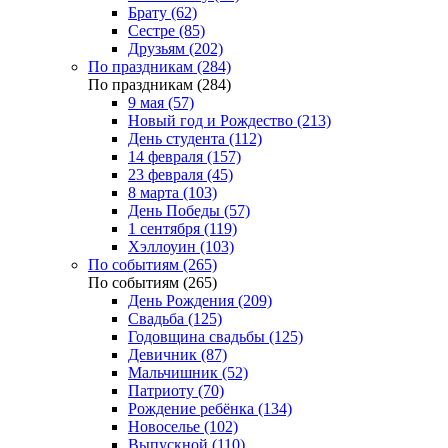
Брату (62)
Сестре (85)
Друзьям (202)
По праздникам (284)
По праздникам (284)
9 мая (57)
Новый год и Рождество (213)
День студента (112)
14 февраля (157)
23 февраля (45)
8 марта (103)
День Победы (57)
1 сентября (119)
Хэллоуин (103)
По событиям (265)
По событиям (265)
День Рождения (209)
Свадьба (125)
Годовщина свадьбы (125)
Девичник (87)
Мальчишник (52)
Патриоту (70)
Рождение ребёнка (134)
Новоселье (102)
Выпускной (110)