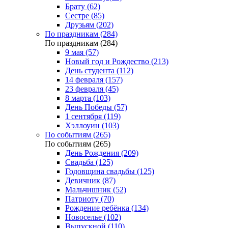
Брату (62)
Сестре (85)
Друзьям (202)
По праздникам (284)
По праздникам (284)
9 мая (57)
Новый год и Рождество (213)
День студента (112)
14 февраля (157)
23 февраля (45)
8 марта (103)
День Победы (57)
1 сентября (119)
Хэллоуин (103)
По событиям (265)
По событиям (265)
День Рождения (209)
Свадьба (125)
Годовщина свадьбы (125)
Девичник (87)
Мальчишник (52)
Патриоту (70)
Рождение ребёнка (134)
Новоселье (102)
Выпускной (110)