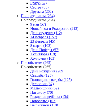
Брату (62)
Сестре (85)
Друзьям (202)
По праздникам (284)
По праздникам (284)
9 мая (57)
Новый год и Рождество (213)
День студента (112)
14 февраля (157)
23 февраля (45)
8 марта (103)
День Победы (57)
1 сентября (119)
Хэллоуин (103)
По событиям (265)
По событиям (265)
День Рождения (209)
Свадьба (125)
Годовщина свадьбы (125)
Девичник (87)
Мальчишник (52)
Патриоту (70)
Рождение ребёнка (134)
Новоселье (102)
Выпускной (110)