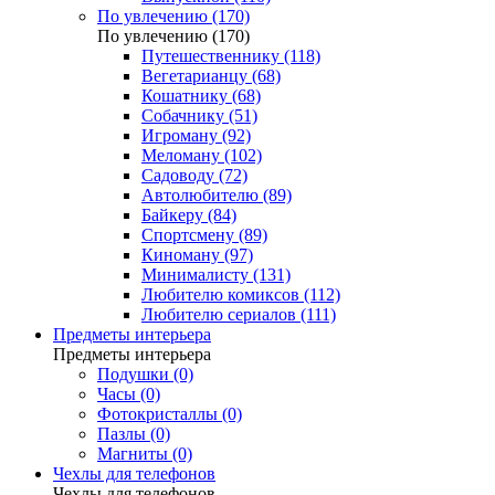
По увлечению (170)
По увлечению (170)
Путешественнику (118)
Вегетарианцу (68)
Кошатнику (68)
Собачнику (51)
Игроману (92)
Меломану (102)
Садоводу (72)
Автолюбителю (89)
Байкеру (84)
Спортсмену (89)
Киноману (97)
Минималисту (131)
Любителю комиксов (112)
Любителю сериалов (111)
Предметы интерьера
Предметы интерьера
Подушки (0)
Часы (0)
Фотокристаллы (0)
Пазлы (0)
Магниты (0)
Чехлы для телефонов
Чехлы для телефонов