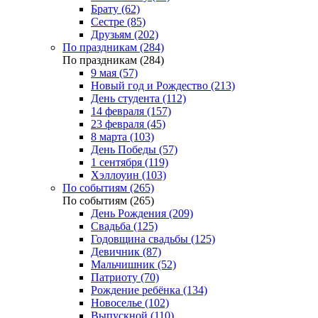
Брату (62)
Сестре (85)
Друзьям (202)
По праздникам (284)
По праздникам (284)
9 мая (57)
Новый год и Рождество (213)
День студента (112)
14 февраля (157)
23 февраля (45)
8 марта (103)
День Победы (57)
1 сентября (119)
Хэллоуин (103)
По событиям (265)
По событиям (265)
День Рождения (209)
Свадьба (125)
Годовщина свадьбы (125)
Девичник (87)
Мальчишник (52)
Патриоту (70)
Рождение ребёнка (134)
Новоселье (102)
Выпускной (110)