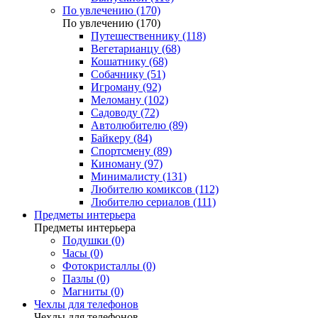
По увлечению (170)
По увлечению (170)
Путешественнику (118)
Вегетарианцу (68)
Кошатнику (68)
Собачнику (51)
Игроману (92)
Меломану (102)
Садоводу (72)
Автолюбителю (89)
Байкеру (84)
Спортсмену (89)
Киноману (97)
Минималисту (131)
Любителю комиксов (112)
Любителю сериалов (111)
Предметы интерьера
Предметы интерьера
Подушки (0)
Часы (0)
Фотокристаллы (0)
Пазлы (0)
Магниты (0)
Чехлы для телефонов
Чехлы для телефонов