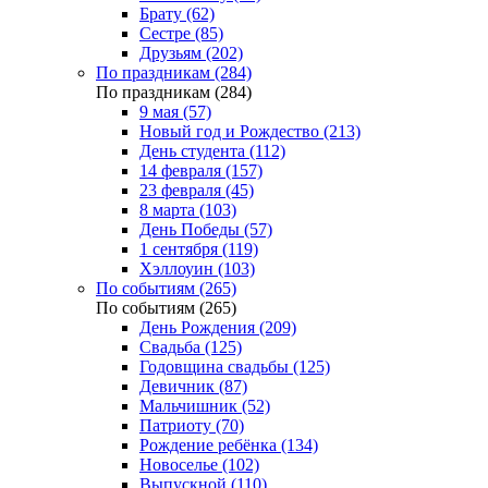
Брату (62)
Сестре (85)
Друзьям (202)
По праздникам (284)
По праздникам (284)
9 мая (57)
Новый год и Рождество (213)
День студента (112)
14 февраля (157)
23 февраля (45)
8 марта (103)
День Победы (57)
1 сентября (119)
Хэллоуин (103)
По событиям (265)
По событиям (265)
День Рождения (209)
Свадьба (125)
Годовщина свадьбы (125)
Девичник (87)
Мальчишник (52)
Патриоту (70)
Рождение ребёнка (134)
Новоселье (102)
Выпускной (110)