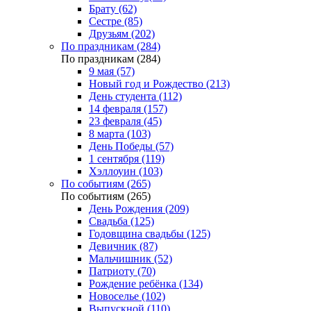
Брату (62)
Сестре (85)
Друзьям (202)
По праздникам (284)
По праздникам (284)
9 мая (57)
Новый год и Рождество (213)
День студента (112)
14 февраля (157)
23 февраля (45)
8 марта (103)
День Победы (57)
1 сентября (119)
Хэллоуин (103)
По событиям (265)
По событиям (265)
День Рождения (209)
Свадьба (125)
Годовщина свадьбы (125)
Девичник (87)
Мальчишник (52)
Патриоту (70)
Рождение ребёнка (134)
Новоселье (102)
Выпускной (110)