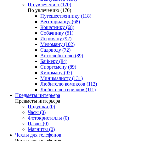
По увлечению (170)
По увлечению (170)
Путешественнику (118)
Вегетарианцу (68)
Кошатнику (68)
Собачнику (51)
Игроману (92)
Меломану (102)
Садоводу (72)
Автолюбителю (89)
Байкеру (84)
Спортсмену (89)
Киноману (97)
Минималисту (131)
Любителю комиксов (112)
Любителю сериалов (111)
Предметы интерьера
Предметы интерьера
Подушки (0)
Часы (0)
Фотокристаллы (0)
Пазлы (0)
Магниты (0)
Чехлы для телефонов
Чехлы для телефонов