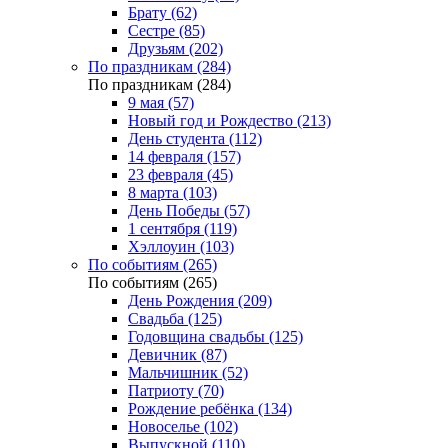
Брату (62)
Сестре (85)
Друзьям (202)
По праздникам (284)
По праздникам (284)
9 мая (57)
Новый год и Рождество (213)
День студента (112)
14 февраля (157)
23 февраля (45)
8 марта (103)
День Победы (57)
1 сентября (119)
Хэллоуин (103)
По событиям (265)
По событиям (265)
День Рождения (209)
Свадьба (125)
Годовщина свадьбы (125)
Девичник (87)
Мальчишник (52)
Патриоту (70)
Рождение ребёнка (134)
Новоселье (102)
Выпускной (110)