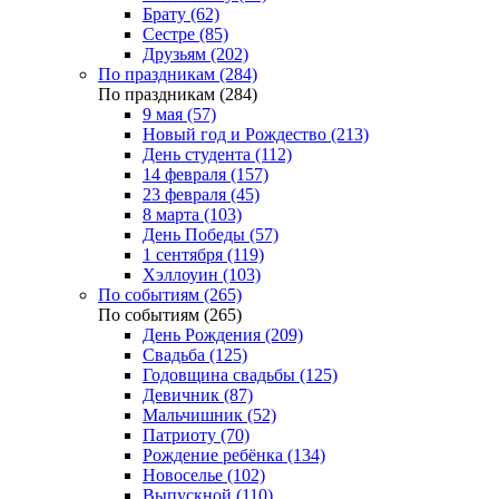
Брату (62)
Сестре (85)
Друзьям (202)
По праздникам (284)
По праздникам (284)
9 мая (57)
Новый год и Рождество (213)
День студента (112)
14 февраля (157)
23 февраля (45)
8 марта (103)
День Победы (57)
1 сентября (119)
Хэллоуин (103)
По событиям (265)
По событиям (265)
День Рождения (209)
Свадьба (125)
Годовщина свадьбы (125)
Девичник (87)
Мальчишник (52)
Патриоту (70)
Рождение ребёнка (134)
Новоселье (102)
Выпускной (110)