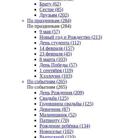
Брату (62)
Сестре (85)
Друзьям (202)
По праздникам (284)
По праздникам (284)
9 мая (57)
Новый год и Рождество (213)
День студента (112)
14 февраля (157)
23 февраля (45)
8 марта (103)
День Победы (57)
1 сентября (119)
Хэллоуин (103)
По событиям (265)
По событиям (265)
День Рождения (209)
Свадьба (125)
Годовщина свадьбы (125)
Девичник (87)
Мальчишник (52)
Патриоту (70)
Рождение ребёнка (134)
Новоселье (102)
Выпускной (110)