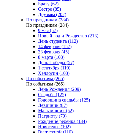
Брату (62)
Сестре (85)
Друзьям (202)
По праздникам (284)
По праздникам (284)
9 мая (57)
Новый год и Рождество (213)
День студента (112)
14 февраля (157)
23 февраля (45)
8 марта (103)
День Победы (57)
1 сентября (119)
Хэллоуин (103)
По событиям (265)
По событиям (265)
День Рождения (209)
Свадьба (125)
Годовщина свадьбы (125)
Девичник (87)
Мальчишник (52)
Патриоту (70)
Рождение ребёнка (134)
Новоселье (102)
Выпускной (110)