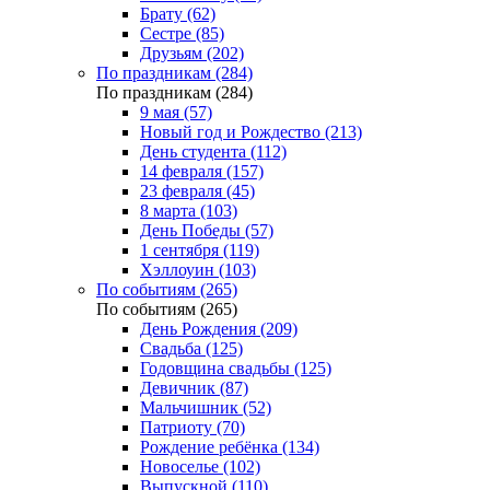
Брату (62)
Сестре (85)
Друзьям (202)
По праздникам (284)
По праздникам (284)
9 мая (57)
Новый год и Рождество (213)
День студента (112)
14 февраля (157)
23 февраля (45)
8 марта (103)
День Победы (57)
1 сентября (119)
Хэллоуин (103)
По событиям (265)
По событиям (265)
День Рождения (209)
Свадьба (125)
Годовщина свадьбы (125)
Девичник (87)
Мальчишник (52)
Патриоту (70)
Рождение ребёнка (134)
Новоселье (102)
Выпускной (110)