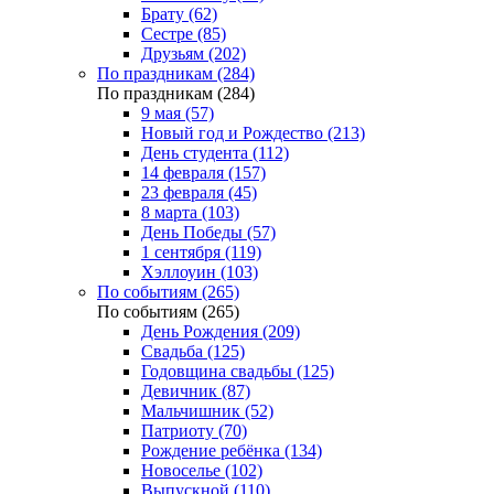
Брату (62)
Сестре (85)
Друзьям (202)
По праздникам (284)
По праздникам (284)
9 мая (57)
Новый год и Рождество (213)
День студента (112)
14 февраля (157)
23 февраля (45)
8 марта (103)
День Победы (57)
1 сентября (119)
Хэллоуин (103)
По событиям (265)
По событиям (265)
День Рождения (209)
Свадьба (125)
Годовщина свадьбы (125)
Девичник (87)
Мальчишник (52)
Патриоту (70)
Рождение ребёнка (134)
Новоселье (102)
Выпускной (110)