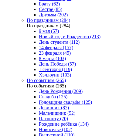
Брату (62)
Сестре (85)
Друзьям (202)
По праздникам (284)
По праздникам (284)
9 мая (57)
Новый год и Рождество (213)
День студента (112)
14 февраля (157)
23 февраля (45)
8 марта (103)
День Победы (57)
1 сентября (119)
Хэллоуин (103)
По событиям (265)
По событиям (265)
День Рождения (209)
Свадьба (125)
Годовщина свадьбы (125)
Девичник (87)
Мальчишник (52)
Патриоту (70)
Рождение ребёнка (134)
Новоселье (102)
Выпускной (110)