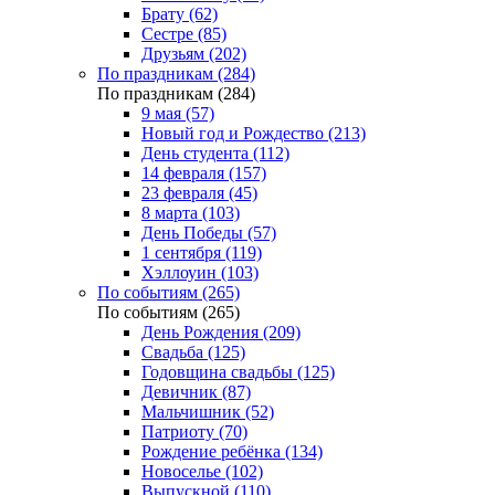
Брату (62)
Сестре (85)
Друзьям (202)
По праздникам (284)
По праздникам (284)
9 мая (57)
Новый год и Рождество (213)
День студента (112)
14 февраля (157)
23 февраля (45)
8 марта (103)
День Победы (57)
1 сентября (119)
Хэллоуин (103)
По событиям (265)
По событиям (265)
День Рождения (209)
Свадьба (125)
Годовщина свадьбы (125)
Девичник (87)
Мальчишник (52)
Патриоту (70)
Рождение ребёнка (134)
Новоселье (102)
Выпускной (110)