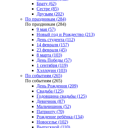
Брату (62)
Сестре (85)
Друзьям (202)
По праздникам (284)
По праздникам (284)
9 мая (57)
Новый год и Рождество (213)
День студента (112)
14 февраля (157)
23 февраля (45)
8 марта (103)
День Победы (57)
1 сентября (119)
Хэллоуин (103)
По событиям (265)
По событиям (265)
День Рождения (209)
Свадьба (125)
Годовщина свадьбы (125)
Девичник (87)
Мальчишник (52)
Патриоту (70)
Рождение ребёнка (134)
Новоселье (102)
Выпускной (110)