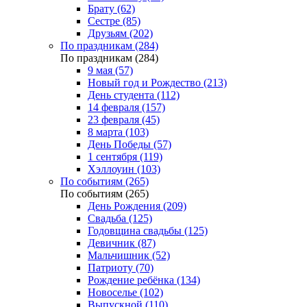
Брату (62)
Сестре (85)
Друзьям (202)
По праздникам (284)
По праздникам (284)
9 мая (57)
Новый год и Рождество (213)
День студента (112)
14 февраля (157)
23 февраля (45)
8 марта (103)
День Победы (57)
1 сентября (119)
Хэллоуин (103)
По событиям (265)
По событиям (265)
День Рождения (209)
Свадьба (125)
Годовщина свадьбы (125)
Девичник (87)
Мальчишник (52)
Патриоту (70)
Рождение ребёнка (134)
Новоселье (102)
Выпускной (110)