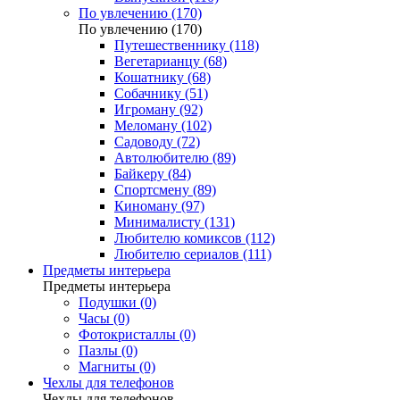
По увлечению (170)
По увлечению (170)
Путешественнику (118)
Вегетарианцу (68)
Кошатнику (68)
Собачнику (51)
Игроману (92)
Меломану (102)
Садоводу (72)
Автолюбителю (89)
Байкеру (84)
Спортсмену (89)
Киноману (97)
Минималисту (131)
Любителю комиксов (112)
Любителю сериалов (111)
Предметы интерьера
Предметы интерьера
Подушки (0)
Часы (0)
Фотокристаллы (0)
Пазлы (0)
Магниты (0)
Чехлы для телефонов
Чехлы для телефонов