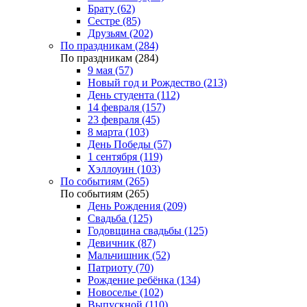
Брату (62)
Сестре (85)
Друзьям (202)
По праздникам (284)
По праздникам (284)
9 мая (57)
Новый год и Рождество (213)
День студента (112)
14 февраля (157)
23 февраля (45)
8 марта (103)
День Победы (57)
1 сентября (119)
Хэллоуин (103)
По событиям (265)
По событиям (265)
День Рождения (209)
Свадьба (125)
Годовщина свадьбы (125)
Девичник (87)
Мальчишник (52)
Патриоту (70)
Рождение ребёнка (134)
Новоселье (102)
Выпускной (110)