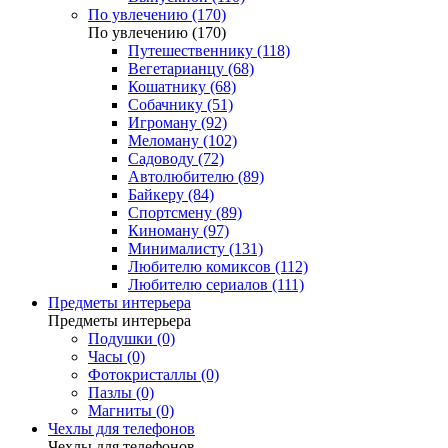
По увлечению (170)
По увлечению (170)
Путешественнику (118)
Вегетарианцу (68)
Кошатнику (68)
Собачнику (51)
Игроману (92)
Меломану (102)
Садоводу (72)
Автолюбителю (89)
Байкеру (84)
Спортсмену (89)
Киноману (97)
Минималисту (131)
Любителю комиксов (112)
Любителю сериалов (111)
Предметы интерьера
Предметы интерьера
Подушки (0)
Часы (0)
Фотокристаллы (0)
Пазлы (0)
Магниты (0)
Чехлы для телефонов
Чехлы для телефонов