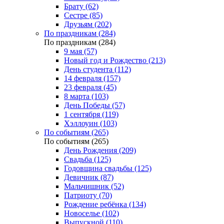
Брату (62)
Сестре (85)
Друзьям (202)
По праздникам (284)
По праздникам (284)
9 мая (57)
Новый год и Рождество (213)
День студента (112)
14 февраля (157)
23 февраля (45)
8 марта (103)
День Победы (57)
1 сентября (119)
Хэллоуин (103)
По событиям (265)
По событиям (265)
День Рождения (209)
Свадьба (125)
Годовщина свадьбы (125)
Девичник (87)
Мальчишник (52)
Патриоту (70)
Рождение ребёнка (134)
Новоселье (102)
Выпускной (110)